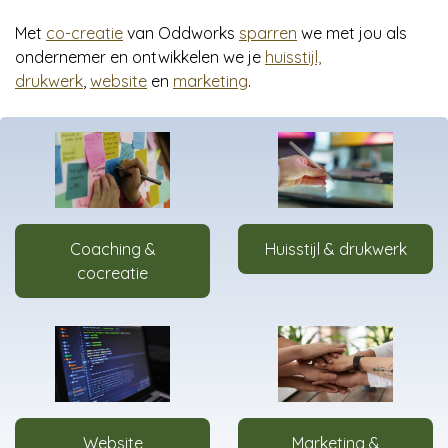
Met
co-creatie
van Oddworks
sparren
we met jou als
ondernemer en ontwikkelen we je
huisstijl,
drukwerk
,
website
en
marketing
.
Coaching &
Huisstijl & drukwerk
cocreatie
Website
Marketing &