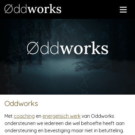
Me
Oddworks
Met
coaching
en
energetisch werk
van Oddworks
ondersteunen we iedereen die wel behoefte heeft aan
ondersteuning en bevestiging maar niet in betutteling.